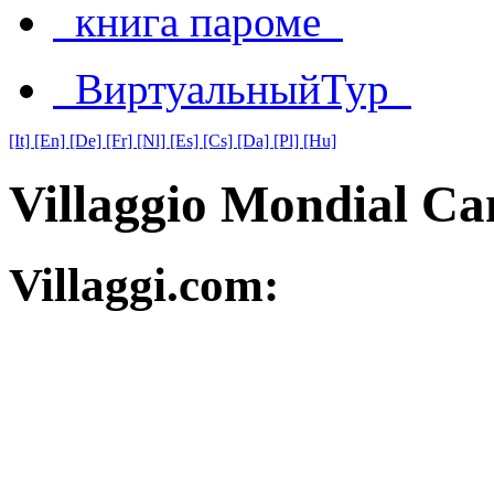
книга пароме
ВиртуальныйТур
[It]
[En]
[De]
[Fr]
[Nl]
[Es]
[Cs]
[Da]
[Pl]
[Hu]
Villaggio Mondial C
Villaggi.com: