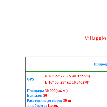
Villaggi
Природ
N 40° 22' 22'' (N 40.372778)
GPS
E 16° 50' 25'' (E 16.840278)
Площадь:
30 000
(кв. м.)
Бунгало:
50
Расстояние до моря:
30 m
Тип берега:
Песок