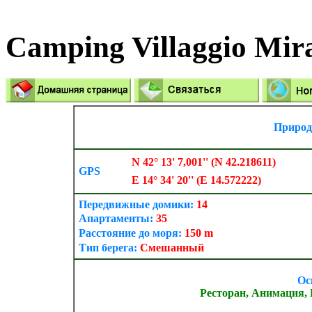
Camping Villaggio Mi
Природ
N 42° 13' 7,001'' (N 42.218611)
GPS
E 14° 34' 20'' (E 14.572222)
Передвижные домики:
14
Апартаменты:
35
Расстояние до моря:
150 m
Тип берега:
Смешанный
Ос
Ресторан, Анимация,