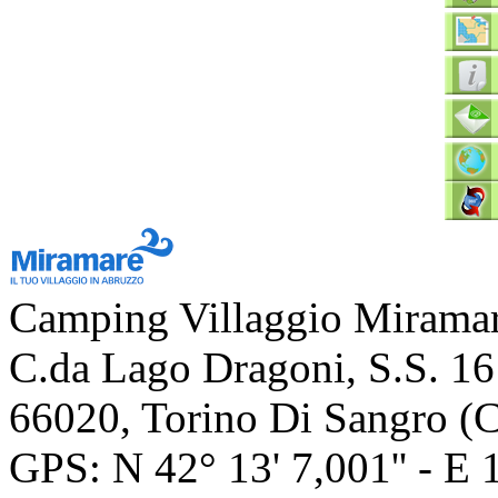
Camping Villaggio Mirama
C.da Lago Dragoni, S.S. 1
66020
,
Torino Di Sangro
(
GPS: N
42° 13' 7,001''
- E
1