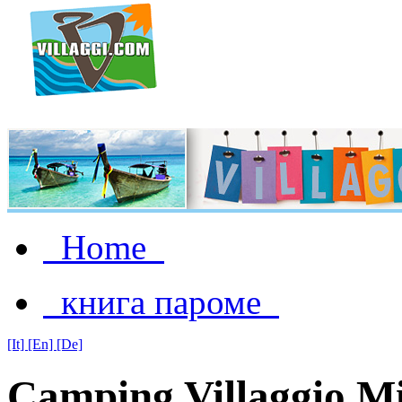
Home
книга пароме
[It]
[En]
[De]
Camping Villaggio M