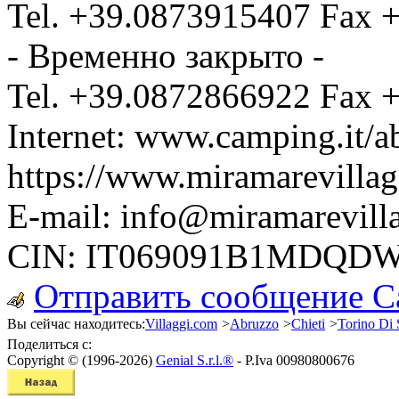
Tel.
+39.0873915407
Fax
+
- Временно закрыто -
Tel.
+39.0872866922
Fax
+
Internet:
www.camping.it/a
https://www.miramarevillage
E-mail:
info@miramarevilla
CIN: IT069091B1MDQD
Отправить сообщение Ca
Вы сейчас находитесь:
Villaggi.com
>
Abruzzo
>
Chieti
>
Torino Di
Поделиться с:
Copyright © (1996-2026)
Genial S.r.l.®
- P.Iva 00980800676