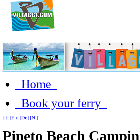
Home
Book your ferry
[It]
[En]
[De]
[Nl]
Pineto Beach Campin