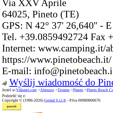
Via XXV Aprile
64025
,
Pineto
(
TE
)
GPS: N
42° 37' 26,640''
- 
Tel.
+39.0859492724
Fax
+
Internet:
www.camping.it/ab
https://www.pinetobeach.it/
E-mail:
info@pinetobeach.i
Wyślij wiadomość do Pin
Jesteś w:
Villaggi.com
>
Abruzzo
>
Teramo
>
Pineto
>
Pineto Beach C
Podzielić się z:
Copyright © (1996-2026)
Genial S.r.l.®
- P.Iva 00980800676