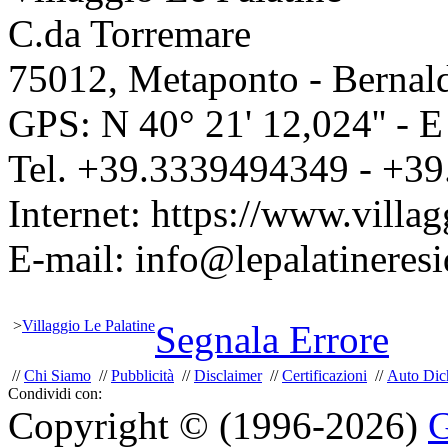
C.da Torremare
75012
,
Metaponto - Bernal
GPS: N
40° 21' 12,024''
- 
Tel.
+39.3339494349
-
+39
Internet:
https://www.villag
E-mail:
info@lepalatineresi
>
Villaggio Le Palatine
Segnala Errore
//
Chi Siamo
//
Pubblicità
//
Disclaimer
//
Certificazioni
//
Auto Dich
Condividi con:
Copyright © (1996-2026)
G