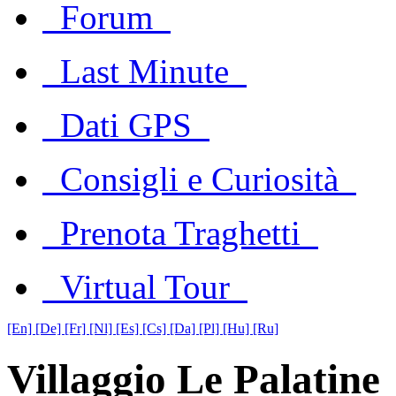
Forum
Last Minute
Dati GPS
Consigli e Curiosità
Prenota Traghetti
Virtual Tour
[En]
[De]
[Fr]
[Nl]
[Es]
[Cs]
[Da]
[Pl]
[Hu]
[Ru]
Villaggio Le Palatine