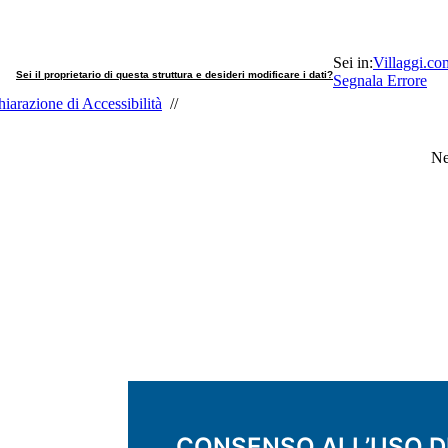
Sei in:
Villaggi.co
Sei il proprietario di questa struttura e desideri modificare i dati?
Segnala Errore
iarazione di Accessibilità
//
Ne
CONSENSO ALL’USO D