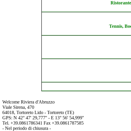
Ristorante
Tennis, Boc
Welcome Riviera d'Abruzzo
Viale Sirena, 470
64018
,
Tortoreto Lido - Tortoreto
(
TE
)
GPS: N
42° 47' 29,777''
- E
13° 56' 54,999''
Tel.
+39.0861786341
Fax
+39.0861787585
- Nel periodo di chiusura -