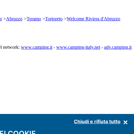
m
>
Abruzzo
>
Teramo
>
Tortoreto
>
Welcome Riviera d'Abruzzo
l network:
www.camping.it
-
www.camping-italy.net
-
adv.camping.it
Chiudi e rifiuta tutto
EI COOKIE