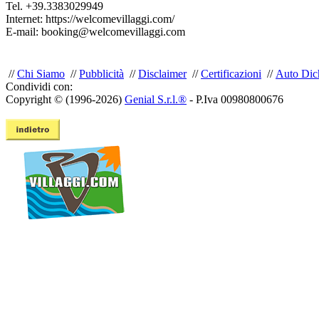
Tel.
+39.3383029949
Internet:
https://welcomevillaggi.com/
E-mail:
booking@welcomevillaggi.com
//
Chi Siamo
//
Pubblicità
//
Disclaimer
//
Certificazioni
//
Auto Dich
Condividi con:
Copyright © (1996-2026)
Genial S.r.l.®
- P.Iva 00980800676