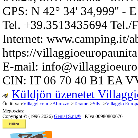
GPS: N
42° 34' 34,999''
- 
Tel.
+39.3513435694
Tel./
Internet:
www.camping.it/ab
https://villaggioeuropaunita.
E-mail:
info@villaggioeurop
CIN: IT 06 70 40 B1 EA 
Küldjön üzenetet Villagg
Ön itt van:
Villaggi.com
>
Abruzzo
>
Teramo
>
Silvi
>
Villaggio Europ
Megosztás:
Copyright © (1996-2026)
Genial S.r.l.®
- P.Iva 00980800676