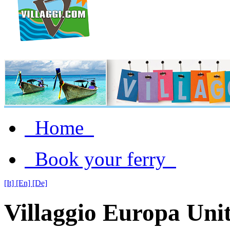
Home
Book your ferry
[It]
[En]
[De]
Villaggio Europa Uni