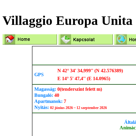
Villaggio Europa Unita
N 42° 34' 34,999'' (N 42.576389)
GPS
E 14° 5' 47,4'' (E 14.0965)
Magasság:
0
(tenderszint felett m)
Bungaló:
40
Apartmanok:
7
Nyitás:
02 június 2026 ~ 12 szeptember 2026
Által
Animáci