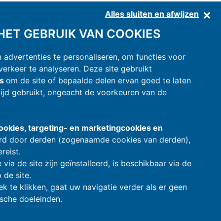
Network:
www.camping.it
-
www.camping-italy.net
-
adv.camping.it
Alles sluiten en afwijzen
ET GEBRUIK VAN COOKIES
advertenties te personaliseren, om functies voor
erkeer te analyseren. Deze site gebruikt
es
om de site of bepaalde delen ervan goed te laten
ijd gebruikt, ongeacht de voorkeuren van de
ookies, targeting- en marketingcookies en
eerd door derden (zogenaamde cookies van derden),
reist.
via de site zijn geïnstalleerd, is beschikbaar via de
 de site.
 te klikken, gaat uw navigatie verder als er geen
ische doeleinden.