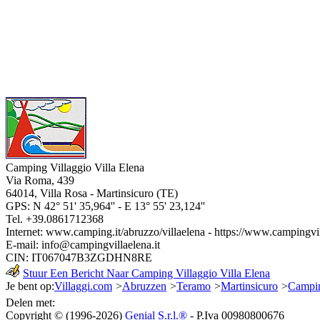
Camping Villaggio Villa Elena
Via Roma, 439
64014
,
Villa Rosa - Martinsicuro
(
TE
)
GPS: N
42° 51' 35,964''
- E
13° 55' 23,124''
Tel.
+39.0861712368
Internet:
www.camping.it/abruzzo/villaelena
- https://www.campingvil
E-mail:
info@campingvillaelena.it
CIN: IT067047B3ZGDHN8RE
Stuur Een Bericht Naar Camping Villaggio Villa Elena
Je bent op:
Villaggi.com
>
Abruzzen
>
Teramo
>
Martinsicuro
>
Campin
Delen met:
Copyright © (1996-2026)
Genial S.r.l.®
- P.Iva 00980800676