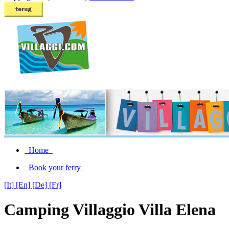
Home
Book your ferry
[It]
[En]
[De]
[Fr]
Camping Villaggio Villa Elena