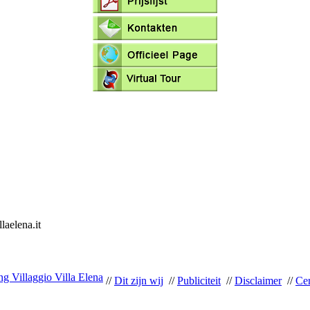
laelena.it
g Villaggio Villa Elena
//
Dit zijn wij
//
Publiciteit
//
Disclaimer
//
Cer