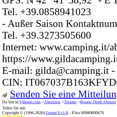
Tel.
+39.0858941023
- Außer Saison Kontaktnum
Tel.
+39.3273505600
Internet:
www.camping.it/ab
https://www.gildacamping.i
E-mail:
gilda@camping.it
CIN: IT067037B163KFY
Senden Sie eine Mitteilu
Du bist in:
Villaggi.com
>
Abruzzen
>
Teramo
>
Roseto Degli Abruzzi
Teilen Sie mit:
Copyright © (1996-2026)
Genial S.r.l.®
- P.Iva 00980800676