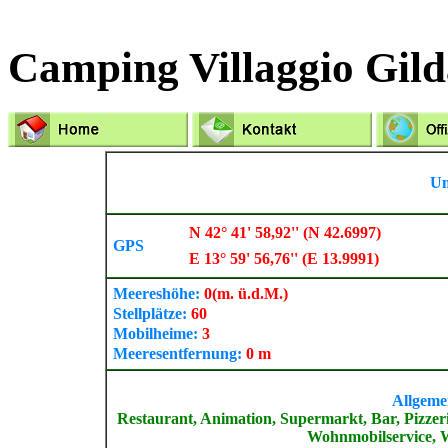
Camping Villaggio Gild
Um
N 42° 41' 58,92'' (N 42.6997)
GPS
E 13° 59' 56,76'' (E 13.9991)
Meereshöhe:
0
(m. ü.d.M.)
Stellplätze:
60
Mobilheime:
3
Meeresentfernung:
0 m
Allgemei
Restaurant, Animation, Supermarkt, Bar, Pizzeri
Wohnmobilservice, W