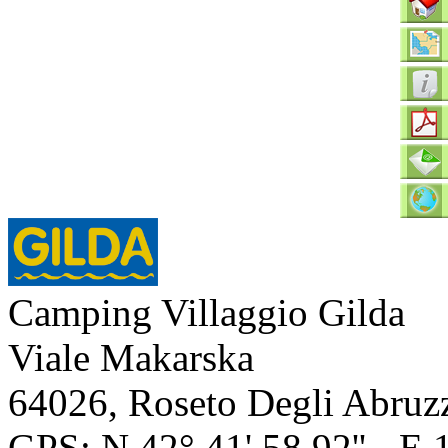
Camping Villaggio Gilda
Viale Makarska
64026
,
Roseto Degli Abruz
GPS: N
42° 41' 58,92''
- E