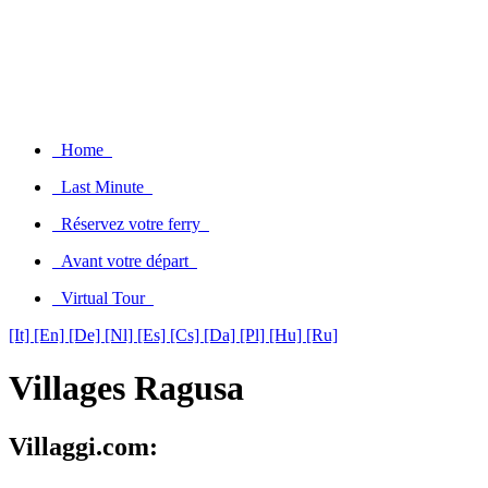
Home
Last Minute
Réservez votre ferry
Avant votre départ
Virtual Tour
[It]
[En]
[De]
[Nl]
[Es]
[Cs]
[Da]
[Pl]
[Hu]
[Ru]
Villages Ragusa
Villaggi.com: