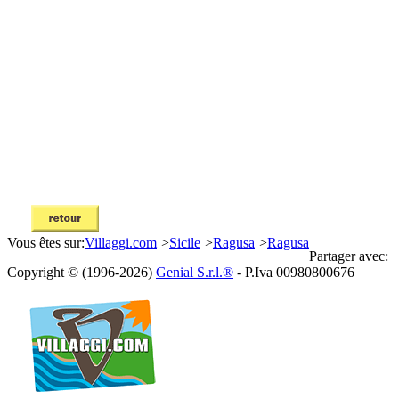
Vous êtes sur:
Villaggi.com
>
Sicile
>
Ragusa
>
Ragusa
Partager avec:
Copyright © (1996-2026)
Genial S.r.l.®
- P.Iva 00980800676