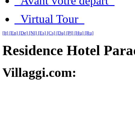
Avant votre départ
Virtual Tour
[It]
[En]
[De]
[Nl]
[Es]
[Cs]
[Da]
[Pl]
[Hu]
[Ru]
Residence Hotel Para
Villaggi.com: