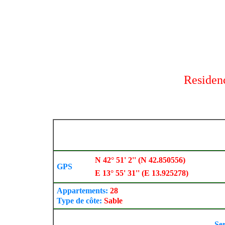
Residen
N 42° 51' 2'' (N 42.850556)
GPS
E 13° 55' 31'' (E 13.925278)
Appartements:
28
Type de côte:
Sable
Se