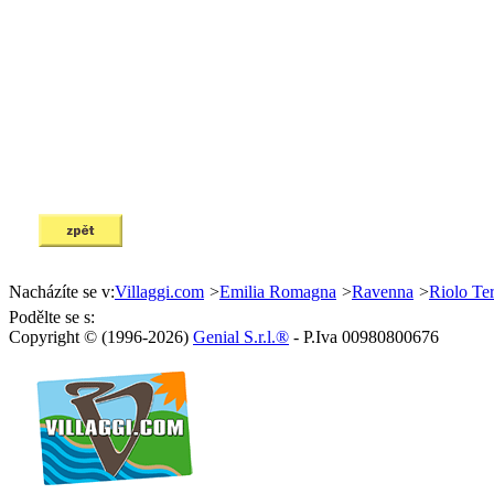
Nacházíte se v:
Villaggi.com
>
Emilia Romagna
>
Ravenna
>
Riolo Te
Podělte se s:
Copyright © (1996-2026)
Genial S.r.l.®
- P.Iva 00980800676