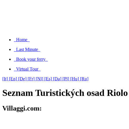
Home
Last Minute
Book your ferry
Virtual Tour
[It]
[En]
[De]
[Fr]
[Nl]
[Es]
[Da]
[Pl]
[Hu]
[Ru]
Seznam Turistických osad Riol
Villaggi.com: