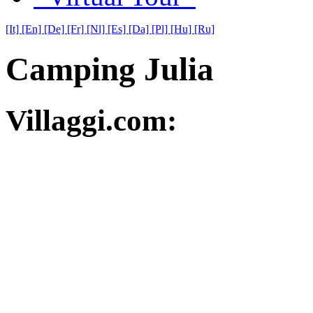
[It]
[En]
[De]
[Fr]
[Nl]
[Es]
[Da]
[Pl]
[Hu]
[Ru]
Camping Julia
Villaggi.com: