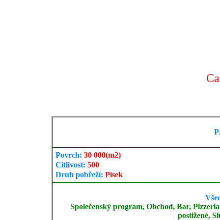
Ca
P
Povrch:
30 000
(m2)
Citlivost:
500
Druh pobřeží:
Písek
Vše
Společenský program, Obchod, Bar, Pizzeria, 
postižené, S