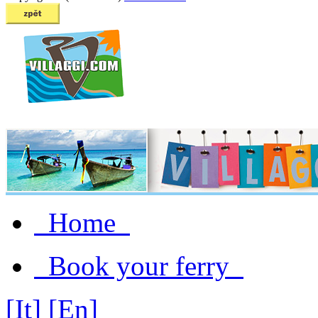
Home
Book your ferry
[It]
[En]