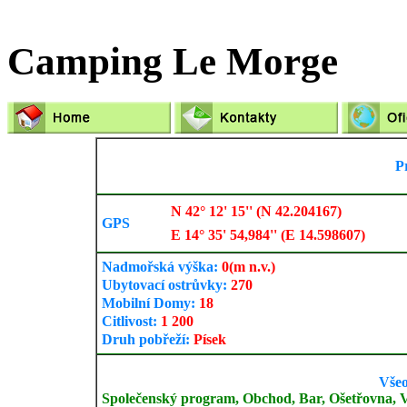
Camping Le Morge
P
N 42° 12' 15'' (N 42.204167)
GPS
E 14° 35' 54,984'' (E 14.598607)
Nadmořská výška:
0
(m n.v.)
Ubytovací ostrůvky:
270
Mobilní Domy:
18
Citlivost:
1 200
Druh pobřeží:
Písek
Vše
Společenský program, Obchod, Bar, Ošetřovna, Veř