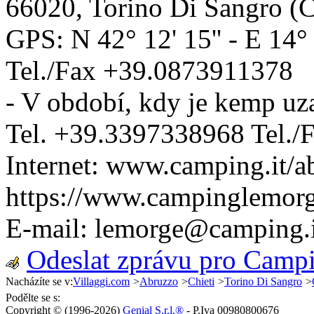
66020
,
Torino Di Sangro
(
GPS: N
42° 12' 15''
- E
14° 
Tel./Fax
+39.0873911378
- V období, kdy je kemp uz
Tel.
+39.3397338968
Tel./
Internet:
www.camping.it/a
https://www.campinglemorge
E-mail:
lemorge@camping.i
Odeslat zprávu pro Camp
Nacházíte se v:
Villaggi.com
>
Abruzzo
>
Chieti
>
Torino Di Sangro
>
Podělte se s:
Copyright © (1996-2026)
Genial S.r.l.®
- P.Iva 00980800676